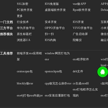
SSL加密
IOS免签版
vue做APP
APP
PC软件开发
桌面端软件开发
Rpm软件开发
Deb
更多
一门文档
行业技术
安卓开发
IOS开发
互联
三方平台
华为开放平台
OPPO开放平台
VIVO开放平台
小米
推荐模块
原生标题栏
扫一扫
广告启动屏
微信
浏览器UA
IOS内购
陀螺仪
融云
工具推荐
前端开发exe应用框
window网页打包为
架
exe
exe程序软件
win
htm
centosrpm包
opensslrpm包
deb文件
站
blockly做exe
cpp做完怎么保存exe
cs生成exedll
c如何
exe打包程序怎么实
exe4j打包exe内嵌jre
exe安装后重新打包
现的
exe