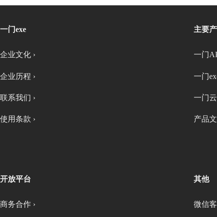
一门exe
主要产
企业文化 ›
一门AP
企业历程 ›
一门exe
联系我们 ›
一门云
使用条款 ›
产品文
开放平台
其他
商务合作 ›
微信客