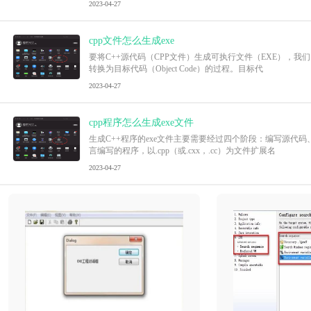
2023-04-27
cpp文件怎么生成exe
要将C++源代码（CPP文件）生成可执行文件（EXE），我
转换为目标代码（Object Code）的过程。目标代
2023-04-27
cpp程序怎么生成exe文件
生成C++程序的exe文件主要需要经过四个阶段：编写源代
言编写的程序，以.cpp（或.cxx，.cc）为文件扩展名
2023-04-27