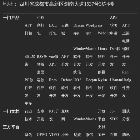
地址： 四川省成都市高新区剑南大道1537号3栋4楼
一门产品
小程
APP
APP
序打
EXE
云商
Discuz
Wordpress
软著
APP
打包
包
打包
城
app
app
Webclip
申请
上架
电脑
Windows
Macos
Linux
Deb软
端软
SSL加
IOS免
vue做
APP
软件
软件
软件
件开
件开
密
签版
APP
分发
开发
开发
开发
发
发
桌面
统信
麒麟
Red
PC软
端软
Rpm
Debian
UOS
Deepin
Kylin
Ubuntu
Hat软
件开
件开
软件
软件
软件
软件
软件
软件
件开
发
发
开发
开发
开发
开发
开发
开发
发
更多
一门文档
行业
安卓
IOS开
互联
开放
JS-
测试
技术
开发
发
网
Windows
Macos
平台
SDK
分发
三方平台
支付
华为
OPPO
VIVO
小米
魅族
微信
宝开
百度
腾讯