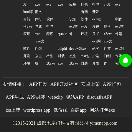
发
exe
exe
exe
应用
打包
打包
开发
exe
html项
把文
电脑
开发
目转
件打
软件
识别
软件
exe程
制作
换exe
包成
打包
exe软
开发
序傻
转换
exe软
应用
exe
程序
rpmlinux
件
环境
瓜式
成exe
件运
.exe文
exe网
exe文
软件
件怎
delphi
devc+怎
exe
站客
件窗
exe制
开发
么生
c#生
封装
么生
msi包
户端
口制
作流
环境
成
成exe
exe
成exe
封装
开发
作
程
友情链接：
APP开发
APP开发社区
安卓上架
APP打包
APP生成
APP封装
webclip
驿站APP
discuz做APP
ios上架
wordpress app
低价ssl
自建app
网站打包exe
©2015-2021 成都七扇门科技有限公司 yimenapp.com