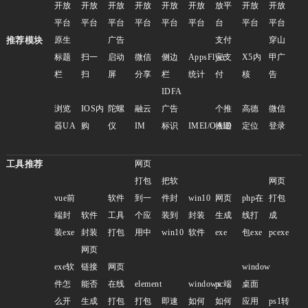
开放
开放
开放
开放
开放
开放
放平
开放
开放
平台
平台
平台
平台
平台
平台
台
平台
平台
推荐模块
原生
广告
支付
穿山
标题
扫一
启动
微信
侧边
AppsFlyer
宝支
X5内
甲广
栏
扫
屏
分享
栏
统计
付
核
告
IDFA
浏览
IOS内
陀螺
融云
广告
个推
高德
微信
器UA
购
仪
IM
标识
IMEI/OAID
推送
定位
登录
工具推荐
网页
打包
把软
网页
vue前
软件
到一
件封
win10
网页
php在
打包
端封
软件
工具
个应
装到
封装
生成
线打
成
装exe
封装
打包
用中
win10
软件
exe
包exe
pcexe
网页
exe软
链接
网页
window
件怎
能否
在线
element
windows
pc端
桌面
么开
生成
打包
打包
即速
如何
如何
应用
ps1转