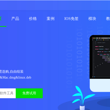
页
产品
价格
案例
IOS免签
模块
教
需选购,自由组装
e&Mac.dmg&linux.deb
免费试用