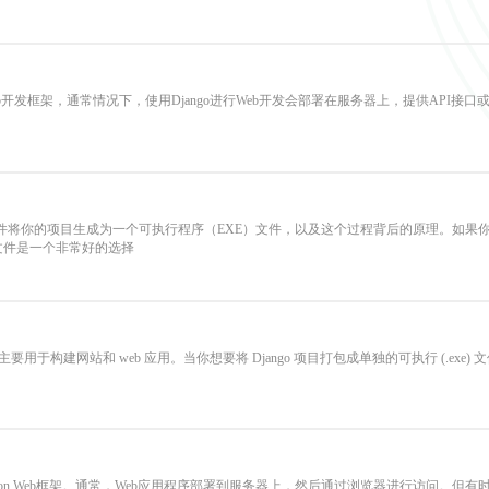
n Web开发框架，通常情况下，使用Django进行Web开发会部署在服务器上，提供AP
or软件将你的项目生成为一个可执行程序（EXE）文件，以及这个过程背后的原理。
文件是一个非常好的选择
架，它主要用于构建网站和 web 应用。当你想要将 Django 项目打包成单独的可执行 (.exe
ython Web框架。通常，Web应用程序部署到服务器上，然后通过浏览器进行访问。但有