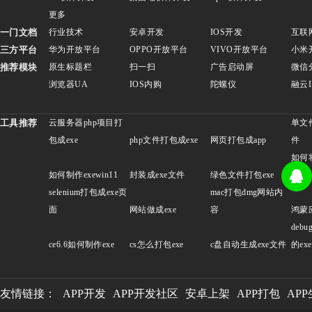
更多
一门文档
行业技术
安卓开发
IOS开发
互联
三方平台
华为开放平台
OPPO开放平台
VIVO开放平台
小米
推荐模块
原生标题栏
扫一扫
广告启动屏
微信
浏览器UA
IOS内购
陀螺仪
融云
工具推荐
云服务器php项目打
单文
包成exe
php文件打包成exe
网页打包成app
件
如何
如何制作exewin11
封装成exe文件
绿色文件打包exe
exe
selenium打包成exe页
mac打包dmg网站内
面
网站做成exe
容
鸿蒙
deb
ce6.6如何制作exe
cs怎么打包exe
c盘自动生成exe文件
的exe
友情链接：
APP开发
APP开发社区
安卓上架
APP打包
AP