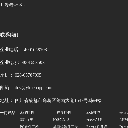
开发者社区 ›
联系我们
企业电话： 4001658508
企业QQ： 4001658508
座机： 028-65787095
邮箱： dev@yimenapp.com
地址： 四川省成都市高新区剑南大道1537号3栋4楼
一门产品
APP打包
小程序打包
EXE打包
云商
SSL加密
IOS免签版
vue做APP
APP
PC软件开发
桌面端软件开发
Rpm软件开发
Deb