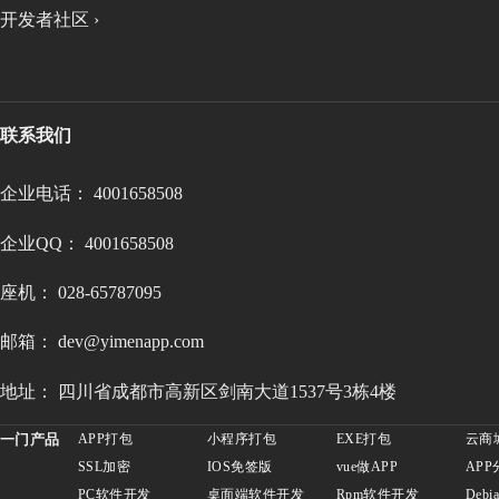
开发者社区 ›
联系我们
企业电话： 4001658508
企业QQ： 4001658508
座机： 028-65787095
邮箱： dev@yimenapp.com
地址： 四川省成都市高新区剑南大道1537号3栋4楼
一门产品
APP打包
小程序打包
EXE打包
云商
SSL加密
IOS免签版
vue做APP
APP
PC软件开发
桌面端软件开发
Rpm软件开发
Deb