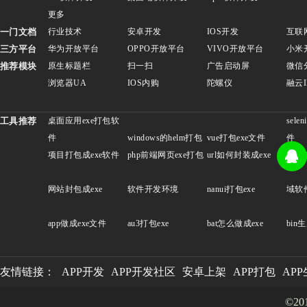
更多
一门文档
行业技术
安卓开发
IOS开发
互联
三方平台
华为开放平台
OPPO开放平台
VIVO开放平台
小米
推荐模块
原生标题栏
扫一扫
广告启动屏
微信
浏览器UA
IOS内购
陀螺仪
融云
工具推荐
桌面应用exe打包软
sele
件
windows的helm打包
vue打包exe文件
件
项目打包成exe软件
php前端网页exe打包
url如何封装成exe
开发
网站封包成exe
软件开发环境
nanui打包exe
域软
app做成exe文件
au3打包exe
bat怎么做成exe
bin生
友情链接：
APP开发
APP开发社区
安卓上架
APP打包
AP
©20