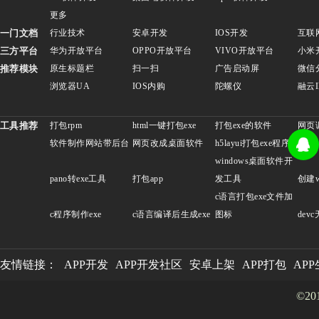
更多
一门文档
行业技术
安卓开发
IOS开发
互联
三方平台
华为开放平台
OPPO开放平台
VIVO开放平台
小米
推荐模块
原生标题栏
扫一扫
广告启动屏
微信
浏览器UA
IOS内购
陀螺仪
融云
工具推荐
打包rpm
html一键打包exe
打包exe的软件
网页
软件制作网站带后台
网页改成桌面软件
h5layui打包exe程序
exe
windows桌面软件开
pano转exe工具
打包app
发工具
创建w
c语言打包exe文件加
c程序制作exe
c语言编译后生成exe
图标
dev
友情链接：
APP开发
APP开发社区
安卓上架
APP打包
AP
©20