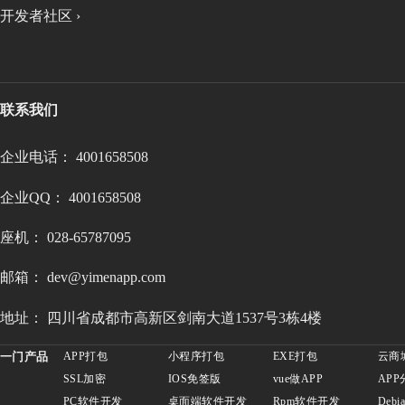
开发者社区 ›
联系我们
企业电话： 4001658508
企业QQ： 4001658508
座机： 028-65787095
邮箱： dev@yimenapp.com
地址： 四川省成都市高新区剑南大道1537号3栋4楼
一门产品
APP打包
小程序打包
EXE打包
云商
SSL加密
IOS免签版
vue做APP
APP
PC软件开发
桌面端软件开发
Rpm软件开发
Deb