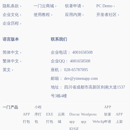
隐私条款 ›
一门云商城 ›
软著申请 ›
PC Demo ›
企业文化 ›
使用教程 ›
应用内测 ›
开发者社区 ›
企业历程 ›
语言版本
联系我们
简体中文 ›
企业电话： 4001658508
繁体中文 ›
企业QQ： 4001658508
英文 ›
座机： 028-65787095
邮箱： dev@yimenapp.com
地址： 四川省成都市高新区剑南大道1537
号3栋4楼
一门产品
小程
APP
APP
序打
EXE
云商
Discuz
Wordpress
软著
APP
打包
包
打包
城
app
app
Webclip
申请
上架
IOS证