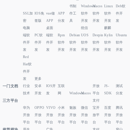
书制
Windows
Macos
Linux
Deb软
SSL加
IOS免
vue做
APP
作工
软件
软件
软件
件开
密
签版
APP
分发
具
开发
开发
开发
发
电脑
桌面
统信
麒麟
端软
PC软
端软
Rpm
Debian
UOS
Deepin
Kylin
Ubuntu
件开
件开
件开
软件
软件
软件
软件
软件
软件
发
发
发
开发
开发
开发
开发
开发
开发
Red
Hat软
件开
发
更多
一门文档
行业
安卓
IOS开
互联
开放
JS-
测试
技术
开发
发
网
Windows
Macos
平台
SDK
分发
三方平台
支付
华为
OPPO
VIVO
小米
魅族
微信
宝开
百度
腾讯
开放
开放
开放
开放
开放
开放
放平
开放
开放
平台
平台
平台
平台
平台
平台
台
平台
平台
推荐模块
原生
广告
支付
穿山