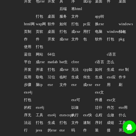
开发
包exe
开发
具
序
成zip
桌面
件
桌面
后端
将html
打包
桌面
服务
文件
app转
html网
wap网
软件
如何
打包
pc应
换exe
windows
页制
页软
桌面
打包
成exe
用打
电脑
windowstar
打包
作
件
开发
成exe
文件
包
软件
打包
pkg
使用
打包
蓝信
网站
64位
c语言
平台
成exe
matlab
bat生
cfree
c语言
怎么
开发
并读
打包
成exe
无法
cpp如
如何
生成
exe 制
应用
取电
32位
临时
生成
何生
生成
exe应
作卡
步骤
脑ip
exe
文件
exe
成exe
exe
用
刷
exe4j
exe文
打包
exe可
件通
exe文
的程
exe4j
以做
过什
件怎
exe用
序无
工具
exe4j
exescope
执行
exe快
么程
么做
什么
法运
打包
生成
打包
文件
速制
序封
成链
工具
行
java
的exe
exe
吗
作
装
接
开发