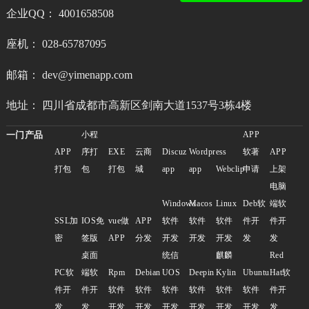
企业QQ： 4001658508
座机： 028-65787095
邮箱： dev@yimenapp.com
地址： 四川省成都市高新区剑南大道1537号3栋4楼
一门产品
小程
APP
APP
序打
EXE
云商
Discuz
Wordpress
软著
APP
打包
包
打包
城
app
app
Webclip
申请
上架
电脑
Windows
Macos
Linux
Deb软
端软
SSL加
IOS免
vue做
APP
软件
软件
软件
件开
件开
密
签版
APP
分发
开发
开发
开发
发
发
桌面
统信
麒麟
Red
PC软
端软
Rpm
Debian
UOS
Deepin
Kylin
Ubuntu
Hat软
件开
件开
软件
软件
软件
软件
软件
软件
件开
发
发
开发
开发
开发
开发
开发
开发
发