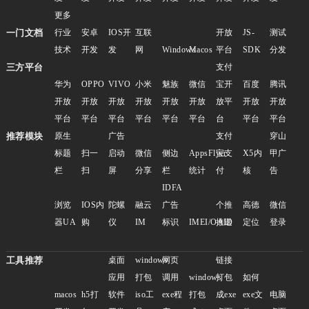
更多
一门文档
行业
安卓
IOS开
互联
开放
JS-
测试
技术
开发
发
网
Windows
Macos
平台
SDK
分发
三方平台
支付
华为
OPPO
VIVO
小米
魅族
微信
宝开
百度
腾讯
开放
开放
开放
开放
开放
开放
放平
开放
开放
平台
平台
平台
平台
平台
平台
台
平台
平台
推荐模块
原生
广告
支付
穿山
标题
扫一
启动
微信
侧边
AppsFlyer
宝支
X5内
甲广
栏
扫
屏
分享
栏
统计
付
核
告
IDFA
浏览
IOS内
陀螺
融云
广告
个推
高德
微信
器UA
购
仪
IM
标识
IMEI/OAID
推送
定位
登录
工具推荐
桌面
windows
网页
链接
应用
打包
调用
windows
打包
如何
macos
h5打
软件
iso工
exe程
打包
成exe
exe文
电脑