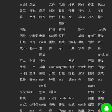
exe封
怎么
文件
电脑
端软
网站
作工
包exe
装工
打包
应用
封装
软件
件开
打包
具
文件
具
文件
制作
软件
打包
发
成exe
2022
导出
如何
网站
打包
将网
制作
mac的
网址
web项
电脑
wap网
页打
成绩
rpm打
开发
打包
目打
exe开
页软
包成
rpm包
单的
包软
者工
成exe
包exe
发
件
app
工具
软件
件
具
网址
apicloud
可以
创建
打包
网站
开端
开发
生成
一个
成电
ubuntuandroid
egret
链接
xml生
软件
的app
exe的
文件
脑端
开发
打包
打包
成软
如何
变成
软件
夹exe
exe
环境
exe
成exe
件
制作
exe
c文件
exe软
codeblock
怎么
c语言
件如
exe文
封装
生成
exe打
delphi
devc
何生
件如
exe文
cs打包
exe文
包教
开发
生成
exe 封
成安
何做
件
exe
件
程
的exe
exe
装dll
装包
成iso