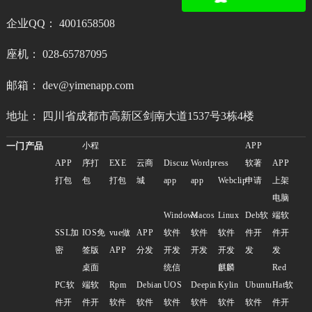
企业QQ： 4001658508
座机： 028-65787095
邮箱： dev@yimenapp.com
地址： 四川省成都市高新区剑南大道1537号3栋4楼
一门产品
小程
APP
APP
序打
EXE
云商
Discuz
Wordpress
软著
APP
打包
包
打包
城
app
app
Webclip
申请
上架
电脑
Windows
Macos
Linux
Deb软
端软
SSL加
IOS免
vue做
APP
软件
软件
软件
件开
件开
密
签版
APP
分发
开发
开发
开发
发
发
桌面
统信
麒麟
Red
PC软
端软
Rpm
Debian
UOS
Deepin
Kylin
Ubuntu
Hat软
件开
件开
软件
软件
软件
软件
软件
软件
件开