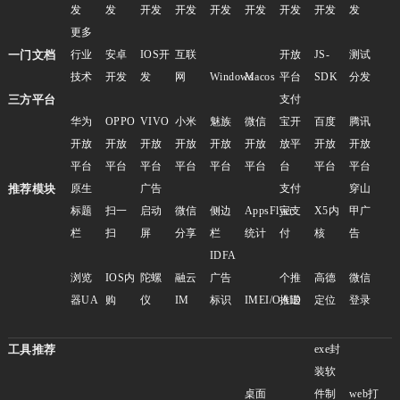
发
发
开发
开发
开发
开发
开发
开发
发
更多
一门文档
行业
安卓
IOS开
互联
开放
JS-
测试
技术
开发
发
网
Windows
Macos
平台
SDK
分发
三方平台
支付
华为
OPPO
VIVO
小米
魅族
微信
宝开
百度
腾讯
开放
开放
开放
开放
开放
开放
放平
开放
开放
平台
平台
平台
平台
平台
平台
台
平台
平台
推荐模块
原生
广告
支付
穿山
标题
扫一
启动
微信
侧边
AppsFlyer
宝支
X5内
甲广
栏
扫
屏
分享
栏
统计
付
核
告
IDFA
浏览
IOS内
陀螺
融云
广告
个推
高德
微信
器UA
购
仪
IM
标识
IMEI/OAID
推送
定位
登录
工具推荐
exe封
装软
桌面
件制
web打