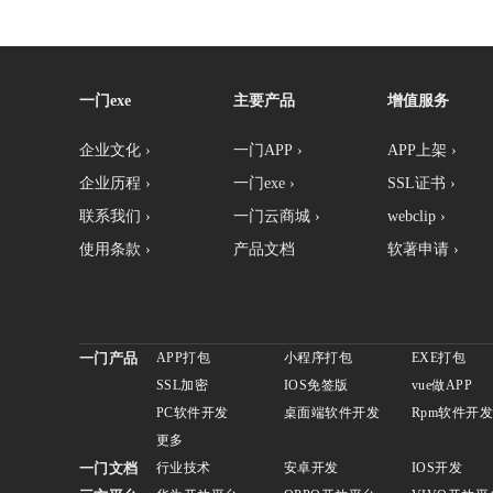
一门exe
主要产品
增值服务
企业文化 ›
一门APP ›
APP上架 ›
企业历程 ›
一门exe ›
SSL证书 ›
联系我们 ›
一门云商城 ›
webclip ›
使用条款 ›
产品文档
软著申请 ›
一门产品
APP打包
小程序打包
EXE打包
SSL加密
IOS免签版
vue做APP
PC软件开发
桌面端软件开发
Rpm软件开
更多
一门文档
行业技术
安卓开发
IOS开发