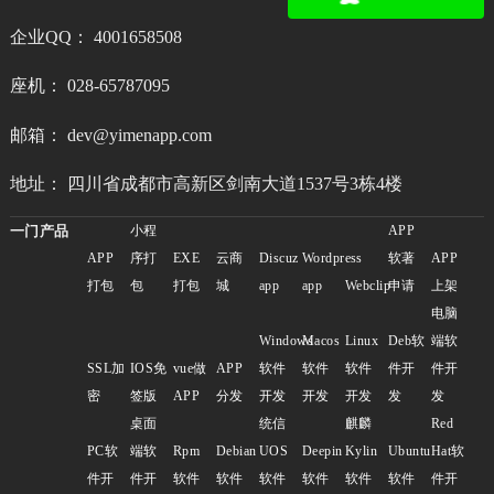
企业QQ： 4001658508
座机： 028-65787095
邮箱： dev@yimenapp.com
地址： 四川省成都市高新区剑南大道1537号3栋4楼
一门产品
小程
APP
APP
序打
EXE
云商
Discuz
Wordpress
软著
APP
打包
包
打包
城
app
app
Webclip
申请
上架
电脑
Windows
Macos
Linux
Deb软
端软
SSL加
IOS免
vue做
APP
软件
软件
软件
件开
件开
密
签版
APP
分发
开发
开发
开发
发
发
桌面
统信
麒麟
Red
PC软
端软
Rpm
Debian
UOS
Deepin
Kylin
Ubuntu
Hat软
件开
件开
软件
软件
软件
软件
软件
软件
件开