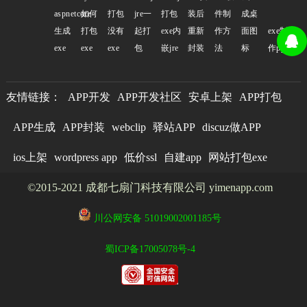
aspnetcore
如何
打包
jre一
打包
装后
件制
成桌
生成
打包
没有
起打
exe内
重新
作方
面图
exe制
exe
exe
exe
包
嵌jre
封装
法
标
作ppt
友情链接：
APP开发
APP开发社区
安卓上架
APP打包
APP生成
APP封装
webclip
驿站APP
discuz做APP
ios上架
wordpress app
低价ssl
自建app
网站打包exe
©2015-2021 成都七扇门科技有限公司 yimenapp.com
川公网安备 51019002001185号
蜀ICP备17005078号-4