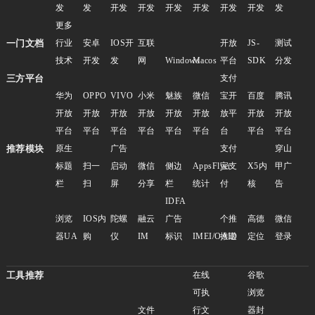
发
发
开发
开发
开发
开发
开发
开发
发
更多
一门文档
行业
安卓
IOS开
互联
开放
JS-
测试
技术
开发
发
网
Windows
Macos
平台
SDK
分发
三方平台
支付
华为
OPPO
VIVO
小米
魅族
微信
宝开
百度
腾讯
开放
开放
开放
开放
开放
开放
放平
开放
开放
平台
平台
平台
平台
平台
平台
台
平台
平台
推荐模块
原生
广告
支付
穿山
标题
扫一
启动
微信
侧边
AppsFlyer
宝支
X5内
甲广
栏
扫
屏
分享
栏
统计
付
核
告
IDFA
浏览
IOS内
陀螺
融云
广告
个推
高德
微信
器UA
购
仪
IM
标识
IMEI/OAID
推送
定位
登录
工具推荐
在线
谷歌
可执
浏览
文件
行文
器封