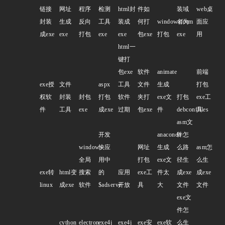
链接
网址
程序
检测
html封
件如
装域
web桌
封装
生成
反向
工具
装成
何打
windowsform
名为
面应
成exe
exe
打包
exe
exe
包exe
打包
exe
用
html一
键打
包exe
软件
animate
前端
exe授
文件
aspx
工具
文件
生成
打包
权软
封装
封包
打包
软件
夹打
exe文
打包
exe工
件
工具
exe
成exe
过期
包exe
件
debconffiles
具
asm文
开发
anaconda
件怎
windows
快应
网址
生成
么路
asm怎
全局
用中
打包
exe文
径生
么生
exe转
html变
搜索
的
应用
exe工
件太
成exe
成exe
linux
成exe
软件
$adserve
开放
具
大
文件
文件
exe文
件怎
cython
electron
exe4j
exe4j
exe安
exe软
么生