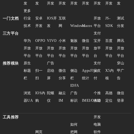
发
发
开发
开发
开发
开发
开发
开发
发
更多
一门文档
行业
安卓
IOS开
互联
开放
JS-
测试
技术
开发
发
网
Windows
Macos
平台
SDK
分发
三方平台
支付
华为
OPPO
VIVO
小米
魅族
微信
宝开
百度
腾讯
开放
开放
开放
开放
开放
开放
放平
开放
开放
平台
平台
平台
平台
平台
平台
台
平台
平台
推荐模块
原生
广告
支付
穿山
标题
扫一
启动
微信
侧边
AppsFlyer
宝支
X5内
甲广
栏
扫
屏
分享
栏
统计
付
核
告
IDFA
浏览
IOS内
陀螺
融云
广告
个推
高德
微信
器UA
购
仪
IM
标识
IMEI/OAID
推送
定位
登录
工具推荐
开发
如何
电脑
网页
把网
软件