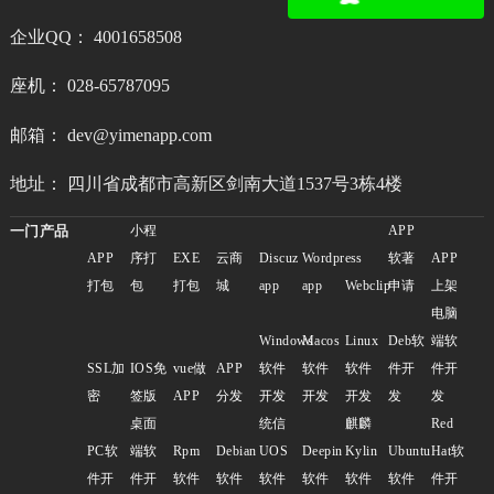
企业QQ： 4001658508
座机： 028-65787095
邮箱： dev@yimenapp.com
地址： 四川省成都市高新区剑南大道1537号3栋4楼
一门产品
小程
APP
APP
序打
EXE
云商
Discuz
Wordpress
软著
APP
打包
包
打包
城
app
app
Webclip
申请
上架
电脑
Windows
Macos
Linux
Deb软
端软
SSL加
IOS免
vue做
APP
软件
软件
软件
件开
件开
密
签版
APP
分发
开发
开发
开发
发
发
桌面
统信
麒麟
Red
PC软
端软
Rpm
Debian
UOS
Deepin
Kylin
Ubuntu
Hat软
件开
件开
软件
软件
软件
软件
软件
软件
件开