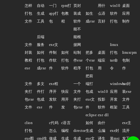
怎样
自动
一门
rpm打
页封
用什
win10
桌面
打包
生成
app打
包教
装成
如生
么语
软件
应用
文件
工具
包
程
软件
成exe
言好
打包
制作
能不
后端
能根
文件
服务
exe文
据网
linux
封装
如何
件制
如何
站制
把多
桌面
打包
linuxrpm
教程
打包
作软
打包
作exe
个exe
端应
tar命
包制
exe
成exe
件
软件
程序
打包
用
令
作
把前
文件
多文
exe程
一个
端打
windows
bat封
夹打
件打
序开
快应
文件
包成
win10
应用
装exe
包exe
包成
发软
用开
夹打
exe文
投影
开发
文件
文件
exe
件
发
包exe
件
软件
框架
工具
eclipse
exe dll
clion
c代码
c语言
如何
由什
exe主
打包
怎么
编程
director
生成
么编
exe封
流开
exe图
cmd生
做成
生成
生成
exe文
译生
装msi
发工