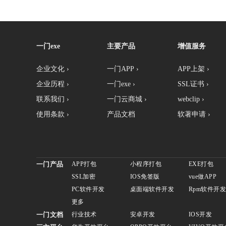
一门exe
主要产品
增值服务
企业文化 ›
一门APP ›
APP上架 ›
企业历程 ›
一门exe ›
SSL证书 ›
联系我们 ›
一门云商城 ›
webclip ›
使用条款 ›
产品文档
软著申请 ›
一门产品
APP打包
小程序打包
EXE打包
SSL加密
IOS免签版
vue做APP
PC软件开发
桌面端软件开发
Rpm软件开
更多
一门文档
行业技术
安卓开发
IOS开发