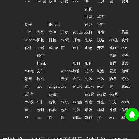
exe
deb包
软件
开发
exe
件
工具
包
软件
如何
将网
桌面
制作
把html
站站
程序
一个
网页
文件
开发
solidworks
点打
开发
药品
windows
打包
打包
exe程
打包
包成
快速
exe生
软件
软件
pc端
成exe
序
软件
dmg
开发
成url
exe
如何
电脑
混合
把apk
如何
如何
桌面
开发
rpm包
文件
window
制作
把h5
域名
应用
如何
怎安
转成
开发
自己
封装
封装
的发
打包
装
exe
dmg2ios
exe
的exe
成exe
exe
展
成exe
c语言
exe编
exe软
exe软
exe网
exe没
dll打
程制
exe打
exe能
件启
件生
页文
exe制
有生
包到
作软
包神
封装
动器
成链
件做
作流
成
exe
件
器
dll吗
制作
接
exe
程