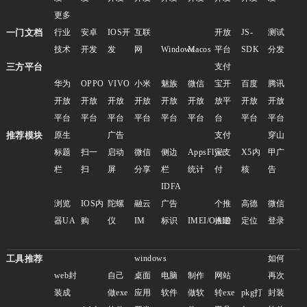
更多
一门文档
行业
安卓
IOS开
互联
开放
JS-
测试
技术
开发
发
网
Windows
Macos
平台
SDK
分发
三方平台
支付
华为
OPPO
VIVO
小米
魅族
微信
宝开
百度
腾讯
开放
开放
开放
开放
开放
开放
放平
开放
开放
平台
平台
平台
平台
平台
平台
台
平台
平台
推荐模块
原生
广告
支付
穿山
标题
扫一
启动
微信
侧边
AppsFlyer
宝支
X5内
甲广
栏
扫
屏
分享
栏
统计
付
核
告
IDFA
浏览
IOS内
陀螺
融云
广告
个推
高德
微信
器UA
购
仪
IM
标识
IMEI/OAID
推送
定位
登录
工具推荐
windows
如何
web封
自己
桌面
电脑
制作
网站
再次
装成
做exe
应用
软件
做软
转exe
pkg打
封装