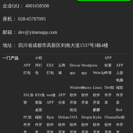
企业QQ： 4001658508
座机： 028-65787095
邮箱： dev@yimenapp.com
地址： 四川省成都市高新区剑南大道1537号3栋4楼
一门产品
小程
APP
APP
序打
EXE
云商
Discuz
Wordpress
软著
APP
打包
包
打包
城
app
app
Webclip
申请
上架
电脑
Windows
Macos
Linux
Deb软
端软
SSL加
IOS免
vue做
APP
软件
软件
软件
件开
件开
密
签版
APP
分发
开发
开发
开发
发
发
桌面
统信
麒麟
Red
PC软
端软
Rpm
Debian
UOS
Deepin
Kylin
Ubuntu
Hat软
件开
件开
软件
软件
软件
软件
软件
软件
件开
发
发
开发
开发
开发
开发
开发
开发
发