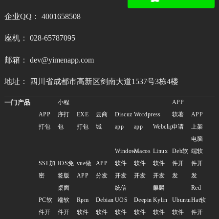
企业QQ： 4001658508
座机： 028-65787095
邮箱： dev@yimenapp.com
地址： 四川省成都市高新区剑南大道1537号3栋4楼
一门产品
小程
APP
APP
序打
EXE
云商
Discuz
Wordpress
软著
APP
打包
包
打包
城
app
app
Webclip
申请
上架
电脑
Windows
Macos
Linux
Deb软
端软
SSL加
IOS免
vue做
APP
软件
软件
软件
件开
件开
密
签版
APP
分发
开发
开发
开发
发
发
桌面
统信
麒麟
Red
PC软
端软
Rpm
Debian
UOS
Deepin
Kylin
Ubuntu
Hat软
件开
件开
软件
软件
软件
软件
软件
软件
件开