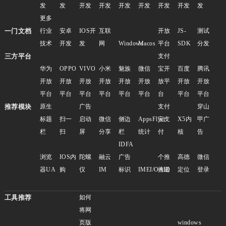
发
发
开发
开发
开发
开发
开发
开发
发
更多
一门文档
行业
安卓
IOS开
互联
开放
JS-
测试
技术
开发
发
网
Windows
Macos
平台
SDK
分发
三方平台
支付
华为
OPPO
VIVO
小米
魅族
微信
宝开
百度
腾讯
开放
开放
开放
开放
开放
开放
放平
开放
开放
平台
平台
平台
平台
平台
平台
台
平台
平台
推荐模块
原生
广告
支付
穿山
标题
扫一
启动
微信
侧边
AppsFlyer
宝支
X5内
甲广
栏
扫
屏
分享
栏
统计
付
核
告
IDFA
浏览
IOS内
陀螺
融云
广告
个推
高德
微信
器UA
购
仪
IM
标识
IMEI/OAID
推送
定位
登录
工具推荐
如何
将网
页版
windows