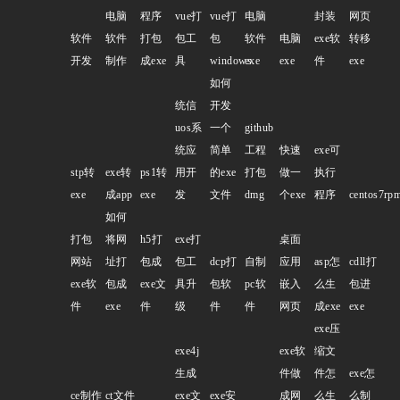
电脑
程序
vue打
vue打
电脑
封装
网页
软件
软件
打包
包工
包
软件
电脑
exe软
转移
开发
制作
成exe
具
windows
exe
exe
件
exe
如何
统信
开发
uos系
一个
github
统应
简单
工程
快速
exe可
stp转
exe转
ps1转
用开
的exe
打包
做一
执行
exe
成app
exe
发
文件
dmg
个exe
程序
centos7rp
如何
打包
将网
h5打
exe打
桌面
网站
址打
包成
包工
dcp打
自制
应用
asp怎
cdll打
exe软
包成
exe文
具升
包软
pc软
嵌入
么生
包进
件
exe
件
级
件
件
网页
成exe
exe
exe压
exe4j
exe软
缩文
生成
件做
件怎
exe怎
ce制作
ct文件
exe文
exe安
成网
么生
么制