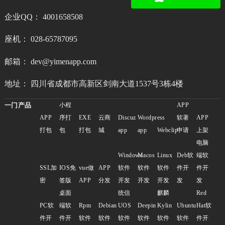
企业QQ： 4001658508
座机： 028-65787095
邮箱： dev@yimenapp.com
地址： 四川省成都市高新区剑南大道1537号3栋4楼
一门产品
小程
APP
APP
序打
EXE
云商
Discuz
Wordpress
软著
APP
打包
包
打包
城
app
app
Webclip
申请
上架
电脑
Windows
Macos
Linux
Deb软
端软
SSL加
IOS免
vue做
APP
软件
软件
软件
件开
件开
密
签版
APP
分发
开发
开发
开发
发
发
桌面
统信
麒麟
Red
PC软
端软
Rpm
Debian
UOS
Deepin
Kylin
Ubuntu
Hat软
件开
件开
软件
软件
软件
软件
软件
软件
件开