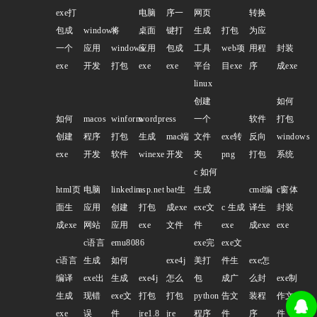
exe打
电脑
序一
网页
转换
包成
windows
将
桌面
键打
生成
打包
为应
一个
应用
windows
应用
包成
工具
web项
用程
封装
exe
开发
打包
exe
exe
平台
目exe
序
成exe
linux
创建
如何
如何
macos
winform
wordpress
一个
软件
打包
创建
程序
打包
生成
mac端
文件
exe转
反向
windows
exe
开发
软件
winexe
开发
夹
png
打包
系统
c 如何
html页
电脑
linkedin
asp.net
bat生
生成
cmd编
c窗体
面生
应用
创建
打包
成exe
exe文
c 生成
译生
封装
成exe
网站
应用
exe
文件
件
exe
成exe
exe
c语言
emu8086
exe完
exe文
c语言
生成
如何
exe4j
美打
件生
exe怎
编译
exe出
生成
exe4j
怎么
包
成广
么封
exe制
生成
现错
exe文
打包
打包
python
告文
装程
作文
exe
误
件
jre1.8
jre
程序
件
序
件