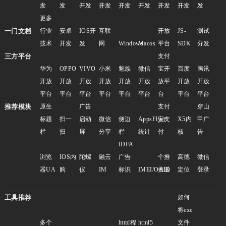
发
发
开发
开发
开发
开发
开发
开发
发
更多
一门文档
行业
安卓
IOS开
互联
开放
JS-
测试
技术
开发
发
网
Windows
Macos
平台
SDK
分发
三方平台
支付
华为
OPPO
VIVO
小米
魅族
微信
宝开
百度
腾讯
开放
开放
开放
开放
开放
开放
放平
开放
开放
平台
平台
平台
平台
平台
平台
台
平台
平台
推荐模块
原生
广告
支付
穿山
标题
扫一
启动
微信
侧边
AppsFlyer
宝支
X5内
甲广
栏
扫
屏
分享
栏
统计
付
核
告
IDFA
浏览
IOS内
陀螺
融云
广告
个推
高德
微信
器UA
购
仪
IM
标识
IMEI/OAID
推送
定位
登录
工具推荐
如何
将exe
多个
html程
html5
文件