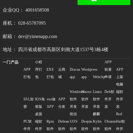
企业QQ： 4001658508
座机： 028-65787095
邮箱： dev@yimenapp.com
地址： 四川省成都市高新区剑南大道1537号3栋4楼
一门产品
小程
APP
APP
序打
EXE
云商
Discuz
Wordpress
软著
APP
打包
包
打包
城
app
app
Webclip
申请
上架
电脑
Windows
Macos
Linux
Deb软
端软
SSL加
IOS免
vue做
APP
软件
软件
软件
件开
件开
密
签版
APP
分发
开发
开发
开发
发
发
桌面
统信
麒麟
Red
PC软
端软
Rpm
Debian
UOS
Deepin
Kylin
Ubuntu
Hat软
件开
件开
软件
软件
软件
软件
软件
软件
件开