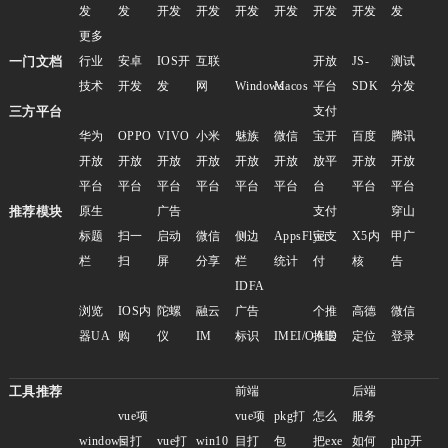
发
发
开发
开发
开发
开发
开发
开发
发
更多
一门文档
行业
安卓
IOS开
互联
开放
JS-
测试
技术
开发
发
网
Windows
Macos
平台
SDK
分发
三方平台
支付
华为
OPPO
VIVO
小米
魅族
微信
宝开
百度
腾讯
开放
开放
开放
开放
开放
开放
放平
开放
开放
平台
平台
平台
平台
平台
平台
台
平台
平台
推荐模块
原生
广告
支付
穿山
标题
扫一
启动
微信
侧边
AppsFlyer
宝支
X5内
甲广
栏
扫
屏
分享
栏
统计
付
核
告
IDFA
浏览
IOS内
陀螺
融云
广告
个推
高德
微信
器UA
购
仪
IM
标识
IMEI/OAID
推送
定位
登录
工具推荐
前端
后端
vue项
vue项
pkg打
怎么
服务
windows
目打
vue打
win10
目打
包
把exe
如何
php开