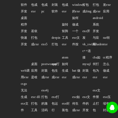
软件
包成
包成
封装
包成
windows
打包
打包
发exe
开发
exe
pc
软件
exe
的exe
成dmg
成exe
应用
桌面
如何
android
程序
旋转
做成
系统
开发
若依
矩阵
一个
exe开
开发
快速
打包
deepin
工具
exe文
发
与应
rar转
开发
成exe
exe5
打包
exe
件按
vk_swiftshader
用
exe
c++连
atom
接
cba如
cc程序
桌面
postwoman
app打
如何
mysql
何打
怎么
web调
应用
封装
包生
生成
bat 做
封装
包为
做成
用exe
是啥
成exe
成exe
exe
成exe
exe
exe
exe
csgo
无法
exe4j
exe文
生成
exe dll
打包
exe打
exe如
exe文
件禁
exe压
exe文
打包
的激
包运
exe封
何生
件的
止打
缩包
件
工具
活码
行
装包
成exe
开发
包
封装