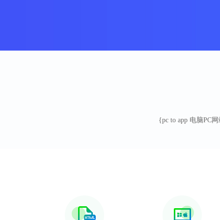
{pc to app 电