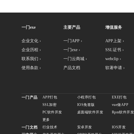
一门exe
主要产品
增值服务
企业文化 ›
一门APP ›
APP上架 ›
企业历程 ›
一门exe ›
SSL证书 ›
联系我们 ›
一门云商城 ›
webclip ›
使用条款 ›
产品文档
软著申请 ›
一门产品
APP打包
小程序打包
EXE打包
SSL加密
IOS免签版
vue做APP
PC软件开发
桌面端软件开发
Rpm软件开
更多
一门文档
行业技术
安卓开发
IOS开发